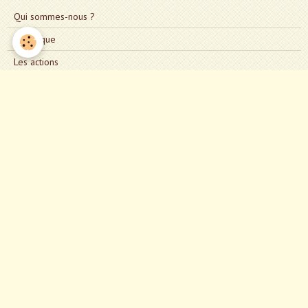
Qui sommes-nous ?
Historique
Les actions
Le conseil d'administration
Où sommes-nous ?
Nous rejoindre
Notre répertoire
Évènements à venir
Aucun évènement à afficher.
Agenda
Assemblées Générales