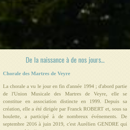
De la naissance à de nos jours...
Chorale des Martres de Veyre
La chorale a vu le jour en fin d'année 1994 ; d'abord partie
de l'Union Musicale des Martres de Veyre, elle se
constitue en association distincte en 1999. Depuis sa
création, elle a été dirigée par Franck ROBERT et, sous sa
houlette, a participé à de nombreux événements. De
septembre 2016 à juin 2019, c'est Aurélien GENDRE qui