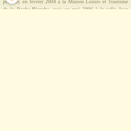
premier, en février 2004 à la Maison Loisirs et Tourisme
de la Roche-Blanche, puis en mai 2006 à la salle Jean
Moulin à Orcet, en mai 2008 à la salle des fêtes des
Martres de Veyre, en 2011 à la salle Harmonia de Veyre-
Monton, en 2013 au gymnase à la Roche-Blanche et enfin,
le 9 avril 2016 à la salle Jean-Moulin à Orcet.
Participation au concert Polnarama, présenté en octobre
2015 à Vic-le-Comte. Ce projet a réuni plus de 400
choristes et une cinquantaine d'instrumentistes pour
proposer un spectacle musical dédié aux chansons de
Michel POLNAREFF.
Ce fut une expérience musicale et humaine d'une grande
richesse grâce aux principaux protagonistes, Nicolas
FERRANDON initiateur du projet, chef du choeur et
arrangeur de la partie chorale, Eric PIGEON arrangeur de
la partie instrumentale et chef de l'orchestre, Franck